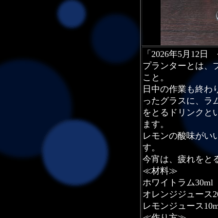
「2026年5月12
プランターとは、
こと。
日中の作業も終わ
ったグラスに、ラ
をとるドリンクと
ます。
レモンの酸味がい
す。
今宵は、疲れをと
≪材料≫
ホワイトラム30ml
オレンジジュース20
レモンジュース10m
≪作り方≫