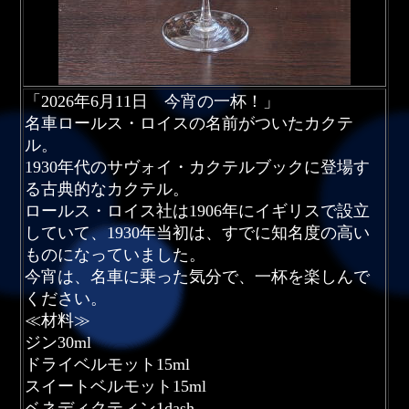
「2026年6月11日 今宵の一杯！」
名車ロールス・ロイスの名前がついたカクテ
ル。
1930年代のサヴォイ・カクテルブックに登場す
る古典的なカクテル。
ロールス・ロイス社は1906年にイギリスで設立
していて、1930年当初は、すでに知名度の高い
ものになっていました。
今宵は、名車に乗った気分で、一杯を楽しんで
ください。
≪材料≫
ジン30ml
ドライベルモット15ml
スイートベルモット15ml
ベネディクティン1dash