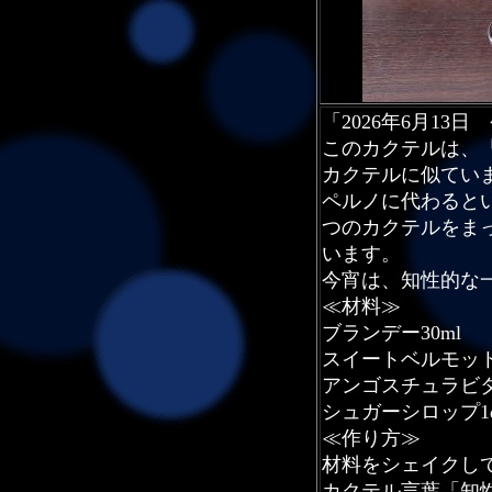
「2026年6月13
このカクテルは、
カクテルに似てい
ペルノに代わると
つのカクテルをま
います。
今宵は、知性的な
≪材料≫
ブランデー30ml
スイートベルモット3
アンゴスチュラビター
シュガーシロップ1d
≪作り方≫
材料をシェイクし
カクテル言葉「知