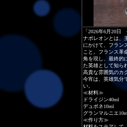
「2026年6月20
ナポレオンとは、主
にかけて、フラン
こと。フランス革
角を現し、最終的
た英雄として知ら
高貴な雰囲気のカ
今宵は、英雄気分
い。
≪材料≫
ドライジン40ml
デュボネ10ml
グランマルニエ10m
≪作り方≫
材料をステアして