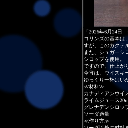
「2026年6月24
コリンズの基本は
すが、このカクテ
また、シュガーシ
シロップを使用。
ですので、仕上が
今宵は、ウイスキ
ゆっくり一杯はい
≪材料≫
カナディアンウイス
ライムジュース20m
グレナデンシロップ2
ソーダ適量
≪作り方≫
ソーダ以外の材料