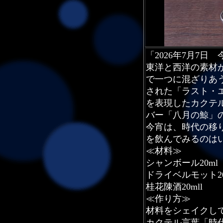
「2026年7月7日
東洋と西洋の素材
で一つに混ざりあ
された「ラスト・
を表現したカクテ
バー「八月の鯨」
今宵は、時代の移
を飲んでみるのは
≪材料≫
シャンボール20ml
ドライベルモット20
桂花陳酒20mll
≪作り方≫
材料をシェイクし
カクテル言葉「時